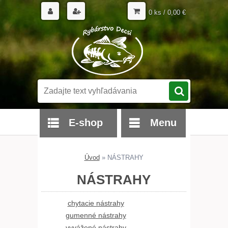
0 ks / 0,00 €
E-shop
Menu
Úvod
»
NÁSTRAHY
NÁSTRAHY
chytacie nástrahy
gumenné nástrahy
vyvážené nástrahy