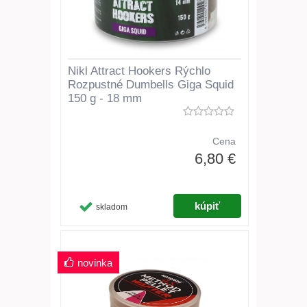
Nikl Attract Hookers Rýchlo
Rozpustné Dumbells Giga Squid
150 g - 18 mm
Cena
6,80 €
skladom
novinka