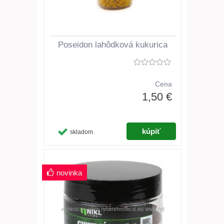
Poseidon lahôdková kukurica
Cena
1,50 €
skladom
novinka