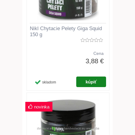
Nikl Chytacie Pelety Giga Squid
150 g
Cena
3,88 €
skladom
novinka