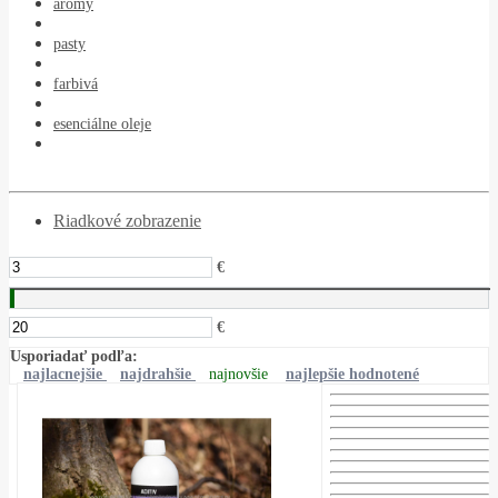
arómy
pasty
farbivá
esenciálne oleje
Riadkové zobrazenie
€
€
Usporiadať podľa:
najlacnejšie
najdrahšie
najnovšie
najlepšie hodnotené