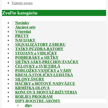
Vrátenie tovaru
Zvoľte kategóriu
Novinky
Akciové sety
Výpredaj
PRÚTY
NAVIJAKY
SIGNALIZÁTORY ZÁBERU
TAŠKY,PÚZDRA,BATOHY
STOJANY a VIDLIČKY
PODBERÁKY a SIEŤKY
SIEŤKY,SÁKY,PRECHOVÁVAČKY
ČELOVKY a SVIETIDLÁ
PODLOŽKY,VANIČKY a VÁHY
KRESLÁ,STOLIČKY,LEHÁTKA
SILONY,ŠNÚRY
HÁČIKY a HOTOVÉ NADVÄZCE
KRMÍTKA,OLOVÁ
KONCOVÁ MONTÁŽ,BIŽUTÉRIA
BOILIES PROGRAM
DIPY,BOOSTRE,ARÓMY
dipy