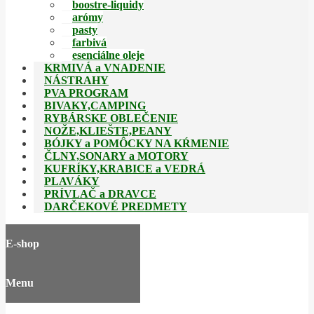
boostre-liquidy
arómy
pasty
farbivá
esenciálne oleje
KRMIVÁ a VNADENIE
NÁSTRAHY
PVA PROGRAM
BIVAKY,CAMPING
RYBÁRSKE OBLEČENIE
NOŽE,KLIEŠTE,PEANY
BÓJKY a POMÔCKY NA KŔMENIE
ČLNY,SONARY a MOTORY
KUFRÍKY,KRABICE a VEDRÁ
PLAVÁKY
PRÍVLAČ a DRAVCE
DARČEKOVÉ PREDMETY
E-shop
Menu